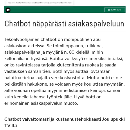
Chatbot näppärästi asiakaspalveluun
Tekoälypohjainen chatbot on monipuolinen apu
asiakaskontakteissa. Se toimii oppaana, tulkkina,
asiakaspalvelijana ja myyjänä n. 80 kielellä, mihin
kellonaikaan hyvänsä. Botilta voi kysyä esimerkiksi intiaksi,
onko ravintolassa tarjolla gluteenitonta ruokaa ja saada
vastauksen saman tien. Botti myös auttaa löytämään
haluttua tietoa laajalta verkkosivustolta. Mutta botti ei ole
pelkästään hakukone, se voidaan myös kouluttaa myymään.
Sille voidaan opettaa myynninedistämisen keinoja, samoin
kuin kenelle tahansa työntekijälle. Hyvä botti on
erinomainen asiakaspalvelun muoto.
Chatbot vaivattomasti ja kustannustehokkaasti Joulupukki
TV:ltä