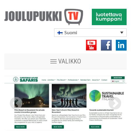
Suomi
Vaihda
VALIKKO
navigoinnin
tilaa