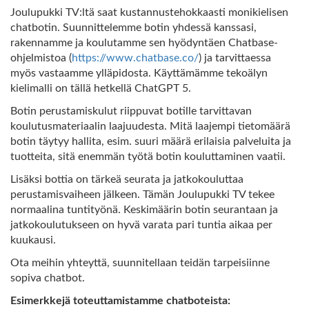
Joulupukki TV:ltä saat kustannustehokkaasti monikielisen
chatbotin. Suunnittelemme botin yhdessä kanssasi,
rakennamme ja koulutamme sen hyödyntäen Chatbase-
ohjelmistoa (
https://www.chatbase.co/
) ja tarvittaessa
myös vastaamme ylläpidosta. Käyttämämme tekoälyn
kielimalli on tällä hetkellä ChatGPT 5.
Botin perustamiskulut riippuvat botille tarvittavan
koulutusmateriaalin laajuudesta. Mitä laajempi tietomäärä
botin täytyy hallita, esim. suuri määrä erilaisia palveluita ja
tuotteita, sitä enemmän työtä botin kouluttaminen vaatii.
Lisäksi bottia on tärkeä seurata ja jatkokouluttaa
perustamisvaiheen jälkeen. Tämän Joulupukki TV tekee
normaalina tuntityönä. Keskimäärin botin seurantaan ja
jatkokoulutukseen on hyvä varata pari tuntia aikaa per
kuukausi.
Ota meihin yhteyttä, suunnitellaan teidän tarpeisiinne
sopiva chatbot.
Esimerkkejä toteuttamistamme chatboteista: