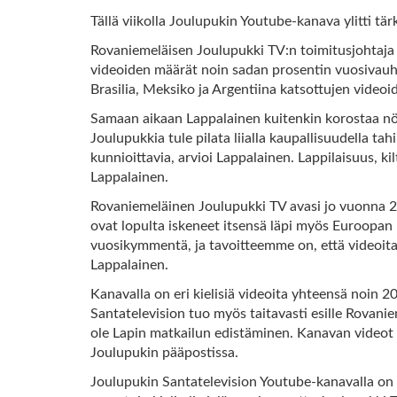
Tällä viikolla Joulupukin Youtube-kanava ylitti tär
Rovaniemeläisen Joulupukki TV:n toimitusjohtaj
videoiden määrät noin sadan prosentin vuosivauht
Brasilia, Meksiko ja Argentiina katsottujen video
Samaan aikaan Lappalainen kuitenkin korostaa nöyr
Joulupukkia tule pilata liialla kaupallisuudella tah
kunnioittavia, arvioi Lappalainen. Lappilaisuus, k
Lappalainen.
Rovaniemeläinen Joulupukki TV avasi jo vuonna 2
ovat lopulta iskeneet itsensä läpi myös Euroopan 
vuosikymmentä, ja tavoitteemme on, että videoit
Lappalainen.
Kanavalla on eri kielisiä videoita yhteensä noin 2
Santatelevision tuo myös taitavasti esille Rovani
ole Lapin matkailun edistäminen. Kanavan videot 
Joulupukin pääpostissa.
Joulupukin Santatelevision Youtube-kanavalla on vi