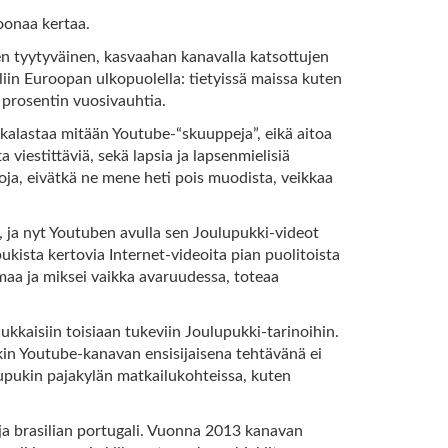
joonaa kertaa.
en tyytyväinen, kasvaahan kanavalla katsottujen
iin Euroopan ulkopuolella: tietyissä maissa kuten
 prosentin vuosivauhtia.
 kalastaa mitään Youtube-“skuuppeja”, eikä aitoa
 viestittäviä, sekä lapsia ja lapsenmielisiä
voja, eivätkä ne mene heti pois muodista, veikkaa
), ja nyt Youtuben avulla sen Joulupukki-videot
kista kertovia Internet-videoita pian puolitoista
aa ja miksei vaikka avaruudessa, toteaa
ukkaisiin toisiaan tukeviin Joulupukki-tarinoihin.
ukin Youtube-kanavan ensisijaisena tehtävänä ei
upukin pajakylän matkailukohteissa, kuten
a ja brasilian portugali. Vuonna 2013 kanavan