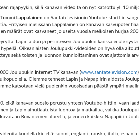
keän rajapyykin, sillä kanavan videoita on nyt katsottu yli 10 mil
a
Tommi Lappalainen
on Santatelevisionin Youtube-starttiin sang
ia. Erityisen mielissään Lappalainen on kanavan kasvupotentiaal
iden määrät ovat kasvaneet jo useita vuosia melkoisen hurjaa 200
yttä: Lapin aidon ja perinteisen Joulupukin kanssa ei ole syytä
i hypellä. Oikeanlaisten Joulupukki-videoiden on hyvä olla aitoutta
iltteys sekä toisten ja luonnon kunnioittaminen ovat ajattomia ar
000 Joulupukin Internet TV kanavan (
www.santatelevision.com
ulkopuolella. Olemme tehneet Lapin ja Napapiirin aidosta Joulupu
amme katsotaan vielä puolenkin vuosisadan päästä ympäri maailm
00, eikä kanavan suosio perustu yhteen Youtube-hittiin, vaan laad
emen ja Lapin ainutlaatuista luontoa ja matkailua, vaikka Joulup
kuvataan Rovaniemen alueella, ja ennen kaikkea Napapiirin Joul
deoita kuudella kielellä: suomi, englanti, ranska, italia, espanj