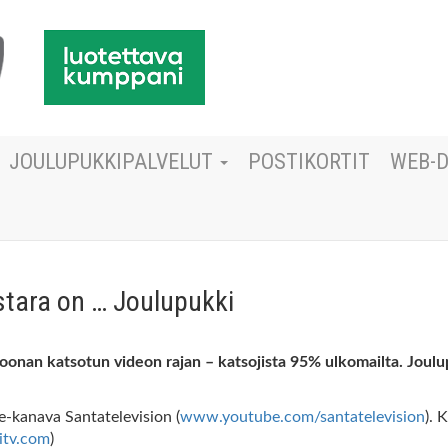
JOULUPUKKIPALVELUT
POSTIKORTIT
WEB-
stara on … Joulupukki
joonan katsotun videon rajan – katsojista 95% ulkomailta. Joul
e-kanava Santatelevision (
www.youtube.com/santatelevision
). 
itv.com
)