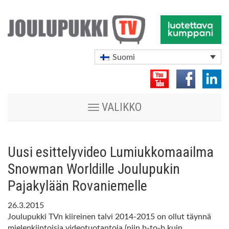
Suomi
Vaihda
VALIKKO
navigoinnin
tilaa
Uusi esittelyvideo Lumiukkomaailma
Snowman Worldille Joulupukin
Pajakylään Rovaniemelle
26.3.2015
Joulupukki TVn kiireinen talvi 2014-2015 on ollut täynnä
mielenkiintoisia videotuotantoja (niin b-to-b kuin