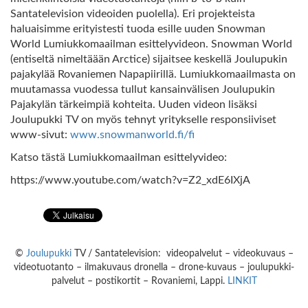
Santatelevision videoiden puolella). Eri projekteista
haluaisimme erityistesti tuoda esille uuden Snowman
World Lumiukkomaailman esittelyvideon. Snowman World
(entiseltä nimeltäään Arctice) sijaitsee keskellä Joulupukin
pajakylää Rovaniemen Napapiirillä. Lumiukkomaailmasta on
muutamassa vuodessa tullut kansainvälisen Joulupukin
Pajakylän tärkeimpiä kohteita. Uuden videon lisäksi
Joulupukki TV on myös tehnyt yritykselle responsiiviset
www-sivut:
www.snowmanworld.fi/fi
Katso tästä Lumiukkomaailman esittelyvideo:
https://www.youtube.com/watch?v=Z2_xdE6IXjA
©
Joulupukki
TV / Santatelevision: videopalvelut – videokuvaus –
videotuotanto – ilmakuvaus dronella – drone-kuvaus – joulupukki-
palvelut – postikortit – Rovaniemi, Lappi.
LINKIT