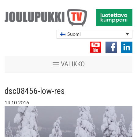
Suomi
Vaihda
VALIKKO
navigoinnin
tilaa
dsc08456-low-res
14.10.2016