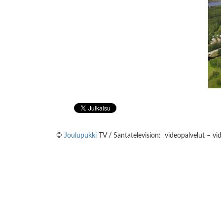
©
Joulupukki
TV / Santatelevision: videopalvelut – vi