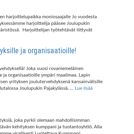
nen harjoittelupaikka moniosaajalle Jo vuodesta
tyksessämme harjoittelija pääsee Joulupukin
stössä. Harjoittelijan työtehtävät liittyvät
sille ja organisaatioille!
ervehdyksellä! Joka vuosi rovaniemeläinen
e ja organisaatioille ympäri maailmaa. Lapin
isen yrityksen joulutervehdyksenä kansainvälisille
ulutalossa Joulupukin Pajakylässä, …
Lue lisää
tyksiä, joka pyrkii olemaan mahdollisimman
ävän kehityksen kumppani ja tuotantoyhtiö. Alla
e virallisesti Luotettava Kumppani: