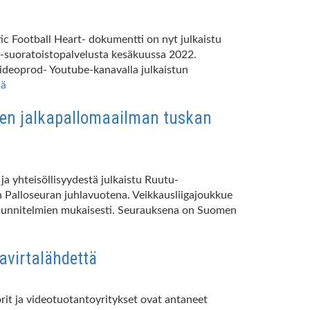
ic Football Heart- dokumentti on nyt julkaistu
utu-suoratoistopalvelusta kesäkuussa 2022.
videoprod- Youtube-kanavalla julkaistun
ää
men jalkapallomaailman tuskan
a yhteisöllisyydestä julkaistu Ruutu-
 Palloseuran juhlavuotena. Veikkausliigajoukkue
än suunnitelmien mukaisesti. Seurauksena on Suomen
avirtalähdettä
it ja videotuotantoyritykset ovat antaneet