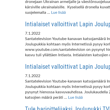
dronejaan Ukrainan armeijalle ja väestönsuojelu
kärsiville ukrainalaisille. Kyseisellä dronella kuv
suojelemalla …
Lue lisää
Intialaiset valloittivat Lapin Jou
7.1.2022
Santatelevision Youtube-kanavan katsojamäärä Intia
Joulupukkia kohtaan myös Internetissä pysyy kork
www.youtube.com/santatelevision on pysynyt hien
kasvu tuli yllättäen Intiasta. Intialaisten katsoji
Intialaiset valloittivat Lapin Jou
7.1.2022
Santatelevision Youtube-kanavan katsojamäärä Intia
Joulupukkia kohtaan myös Internetissä pysyy kor
pysynyt hienossa kasvuvauhdissa. Joulukaudella 202
katsojien määrä peräti …
Lue lisää
Tule harjoittelijaksi Joulupukki TV