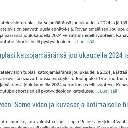
elevision tuplasi katsojamääränsä joulukaudella 2024 ja jättää X
elevision saavutti uusia ennätyksiä. Rovaniemeläisen Joulupukk
määränsä joulukaudella 2024 verrattuna edellisvuoteen. Kanava
 Youtube-shortsien eli pystyvideoiden …
Lue lisää
plasi katsojamääränsä joulukaudella 2024 ja
elevision tuplasi katsojamääränsä joulukaudella 2024 ja jättää X
elevision saavutti uusia ennätyksiä. Joulupukki TV:n tuottama k
määränsä joulukaudella 2024 verrattuna edellisvuoteen. Kanava
Youtube-shortsien eli pystyvideoiden katselussa, …
Lue lisää
en! Some-video ja kuvasarja kotimaiselle h
oitusmurske, jota valmistaa Länsi-Lapin Pellossa Veljekset Va
vaakasomevideot sekä veikeiden valokuvien sarjan. Katso alta He