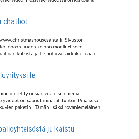
n chatbot
: www.christmashousesanta.fi. Sivuston
tta kokonaan uuden keinon monikieliseen
ailman kolkista ja he puhuvat äidinkielinään
uyrityksille
emme on tehty uusiadigitaalisen media
telyvideot on saanut mm. Tallitontun Piha sekä
lokuvien paketin . Tämän lisäksi rovaniemeläinen
alloyhteisöstä julkaistu