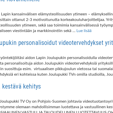
le Lapin kansainvälisen elämysteollisuuden ytimeen – elämykselli
ittain ottanut 2-3 motivoitunutta korkeakouluharjoittelijaa. Yri
ollisuuden ytimeen, sekä saa toimimia kansainvälisessä työympäri
taaliseen viestintään ja markkinointiin sekä …
Lue lisää
pukin personalisoidut videotervehdykset yrityk
 työntekijöitäsi aidon Lapin Joulupukin personalisoidulla videot
ta personalisoituja aidon Joulupukin videotervehdyksiä yrityksill
n suosittuja esim. virtuaalisen pikkujoulun vietossa tai suomala
dyksiä eri kohteissa kuten Joulupukki TVn omilla studioilla, Jo
 kestävä kehitys
, Joulupukki TV Oy on Pohjois-Suomen johtavia videotuotantoyri
ystymme olemaan mahdollisimman luotettava ja vastuullinen kest
• SOSIAALINEN VASTUU JA TALOUDELLINEN LUOTETTAVUUS Olemm