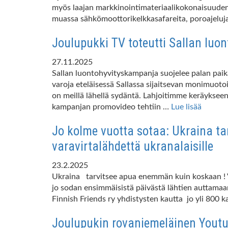
myös laajan markkinointimateriaalikokonaisuuden
muassa sähkömoottorikelkkasafareita, poroajeluj
Joulupukki TV toteutti Sallan lu
27.11.2025
Sallan luontohyvityskampanja suojelee palan paika
varoja eteläisessä Sallassa sijaitsevan monimuoto
on meillä lähellä sydäntä. Lahjoitimme keräyksee
kampanjan promovideo tehtiin …
Lue lisää
Jo kolme vuotta sotaa: Ukraina t
varavirtalähdettä ukranalaisille
23.2.2025
Ukraina tarvitsee apua enemmän kuin koskaan ! V
jo sodan ensimmäisistä päivästä lähtien auttamaa
Finnish Friends ry yhdistysten kautta jo yli 800 
Joulupukin rovaniemeläinen Youtu