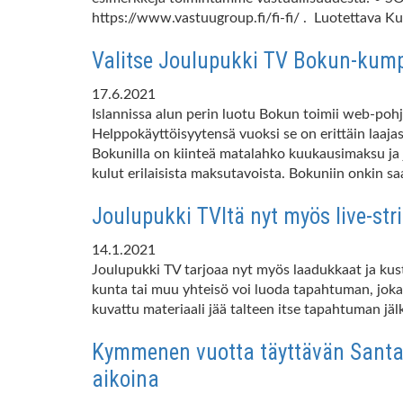
https://www.vastuugroup.fi/fi-fi/ . Luotettava Ku
Valitse Joulupukki TV Bokun-kum
17.6.2021
Islannissa alun perin luotu Bokun toimii web-pohja
Helppokäyttöisyytensä vuoksi se on erittäin laaja
Bokunilla on kiinteä matalahko kuukausimaksu ja j
kulut erilaisista maksutavoista. Bokuniin onkin sa
Joulupukki TVltä nyt myös live-str
14.1.2021
Joulupukki TV tarjoaa nyt myös laadukkaat ja kust
kunta tai muu yhteisö voi luoda tapahtuman, joka 
kuvattu materiaali jää talteen itse tapahtuman jäl
Kymmenen vuotta täyttävän Santa
aikoina