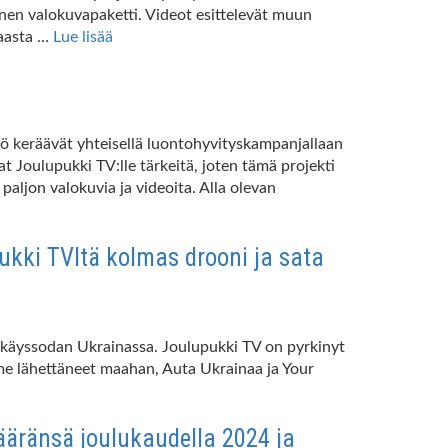
nen valokuvapaketti. Videot esittelevät muun
maasta …
Lue lisää
tiö keräävät yhteisellä luontohyvityskampanjallaan
t Joulupukki TV:lle tärkeitä, joten tämä projekti
ljon valokuvia ja videoita. Alla olevan
kki TVltä kolmas drooni ja sata
kkäyssodan Ukrainassa. Joulupukki TV on pyrkinyt
me lähettäneet maahan, Auta Ukrainaa ja Your
äränsä joulukaudella 2024 ja