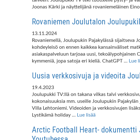
Joonas Kärki ja näyttelijänä rovaniemeläinen Eino
Rovaniemen Joulutalon Joulupukil
13.11.2024
Rovaniemellä, Joulupukin Pajakylässä sijaitseva 
kohdeyleisö on ennen kaikkea kansainväliset matka
asiakaspalveluun tarjoaa uusi, tekoälypohjainen C
kymmeniä, jopa satoja eri kieliä. ChatGPT …
Lue l
Uusia verkkosivuja ja videoita Jou
19.4.2023
Joulupukki TV:llä on takana vilkas talvi verkkos
kokonaisuuksia mm. useille Joulupukin Pajakylän j
Villa Lehtoniemi. Videoiden ja verkkosivujen lisäk
Lystikämä holiday …
Lue lisää
Arctic Football Heart- dokumentti
Youtubessa