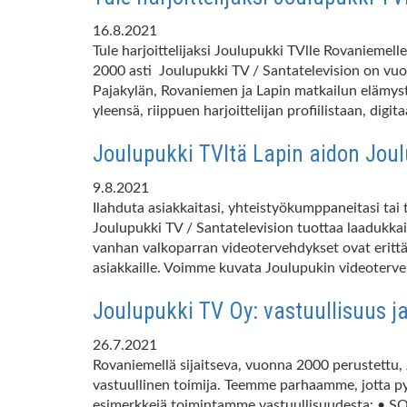
16.8.2021
Tule harjoittelijaksi Joulupukki TVlle Rovaniemel
2000 asti Joulupukki TV / Santatelevision on vuos
Pajakylän, Rovaniemen ja Lapin matkailun elämyste
yleensä, riippuen harjoittelijan profiilistaan, digi
Joulupukki TVltä Lapin aidon Joulu
9.8.2021
Ilahduta asiakkaitasi, yhteistyökumppaneitasi tai
Joulupukki TV / Santatelevision tuottaa laadukkai
vanhan valkoparran videotervehdykset ovat erittäi
asiakkaille. Voimme kuvata Joulupukin videoterveh
Joulupukki TV Oy: vastuullisuus ja
26.7.2021
Rovaniemellä sijaitseva, vuonna 2000 perustettu
vastuullinen toimija. Teemme parhaamme, jotta p
esimerkkejä toimintamme vastuullisuudesta: 