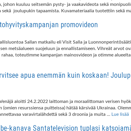
, johon kuuluu seitsemän pysty- ja vaakavideota sekä monipuoli
a sekä joulupukin tapaamista. Kuvamateriaalia tuotettiin sekä 
ontohyvityskampanjan promovideon
llisluontoa Sallan matkailu eli Visit Salla ja Luonnonperintösää
isen metsäalueen suojeluun ja ennallistamiseen. Vihreät arvot ova
n rahaa, toteutimme kampanjan mainosvideon ja otimme alueelta pa
arvitsee apua enemmän kuin koskaan! Joulupu
enäjä aloitti 24.2.2022 laittoman ja moraalittoman verisen hyö
n (omien resurssiensa puitteissa) hätää kärsivää Ukrainaa. Olem
kannettavaa varavirtalähdettä sekä 3 droonia ja muita …
Lue lisää
be-kanava Santatelevision tuplasi katsojamä