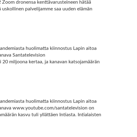
C 2 Zoom dronensa kenttävarusteineen hätää
tämä uskollinen palvelijamme saa uuden elämän
% Pandemiasta huolimatta kiinnostus Lapin aitoa
anava Santatelevision
i 20 miljoona kertaa, ja kanavan katsojamäärän
% Pandemiasta huolimatta kiinnostus Lapin aitoa
e-kanava www.youtube.com/santatelevision on
äärän kasvu tuli yllättäen Intiasta. Intialaisten