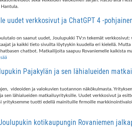
 Hantula.
le uudet verkkosivut ja ChatGPT 4 -pohjaine
Joulutalo on saanut uudet, Joulupukki TV:n tekemät verkkosivut
ajat ja kaikki tieto sivuilta löytyykin kuudella eri kielellä. Mu
hatbasen chatbot. Matkailijoita saapuu Rovaniemelle kaikista ma
isää
lupukin Pajakylän ja sen lähialueiden matkail
ivujen, videoiden ja valokuvien tuotannon näkökulmasta. Yrityks
a sen lähialueiden matkailuyrityksille. Uudet verkkosivut ja esit
si yrityksemme tuotti edellä mainituille firmoille markkinointiva
 Joulupukin kotikaupungin Rovaniemen jalkap