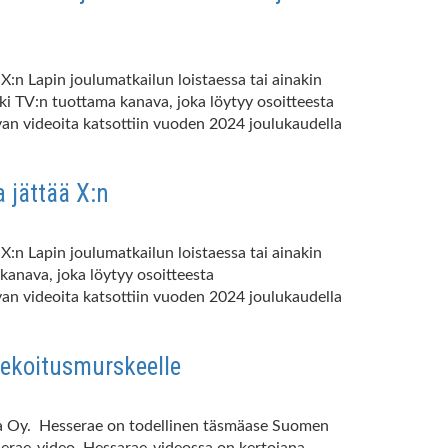
:n Lapin joulumatkailun loistaessa tai ainakin
i TV:n tuottama kanava, joka löytyy osoitteesta
n videoita katsottiin vuoden 2024 joulukaudella
 jättää X:n
:n Lapin joulumatkailun loistaessa tai ainakin
anava, joka löytyy osoitteesta
n videoita katsottiin vuoden 2024 joulukaudella
iekoitusmurskeelle
nha Oy. Hesserae on todellinen täsmäase Suomen
sserae-video. Hessarae-videossa on kertojana