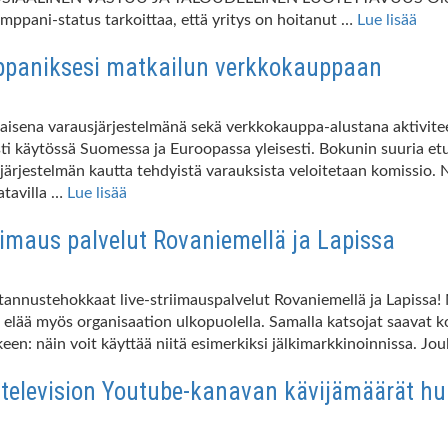
mppani-status tarkoittaa, että yritys on hoitanut …
Lue lisää
ppaniksesi matkailun verkkokauppaan
isena varausjärjestelmänä sekä verkkokauppa-alustana aktiviteetei
sti käytössä Suomessa ja Euroopassa yleisesti. Bokunin suuria et
ärjestelmän kautta tehdyistä varauksista veloitetaan komissio. N
atavilla …
Lue lisää
iimaus palvelut Rovaniemellä ja Lapissa
annustehokkaat live-striimauspalvelut Rovaniemellä ja Lapissa! Mi
elää myös organisaation ulkopuolella. Samalla katsojat saavat ko
keen: näin voit käyttää niitä esimerkiksi jälkimarkkinoinnissa. J
television Youtube-kanavan kävijämäärät h