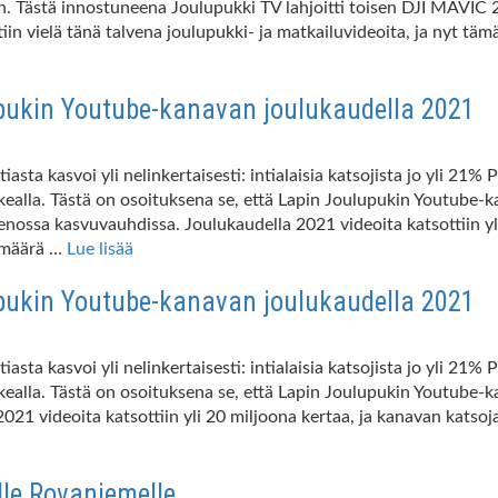
un. Tästä innostuneena Joulupukki TV lahjoitti toisen DJI MAVI
attiin vielä tänä talvena joulupukki- ja matkailuvideoita, ja nyt 
lupukin Youtube-kanavan joulukaudella 2021
sta kasvoi yli nelinkertaisesti: intialaisia katsojista jo yli 21
ealla. Tästä on osoituksena se, että Lapin Joulupukin Youtube-k
ossa kasvuvauhdissa. Joulukaudella 2021 videoita katsottiin yl
en määrä …
Lue lisää
lupukin Youtube-kanavan joulukaudella 2021
sta kasvoi yli nelinkertaisesti: intialaisia katsojista jo yli 21
kealla. Tästä on osoituksena se, että Lapin Joulupukin Youtub
1 videoita katsottiin yli 20 miljoona kertaa, ja kanavan katsojam
lle Rovaniemelle