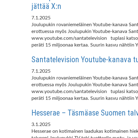
jättää X:n
7.1.2025
Joulupukin rovaniemeläinen Youtube-kanava Santat
erottuessa myös Joulupukin Youtube-kanava Santat
www.youtube.com/santatelevision tuplasi katsoja
peräti 15 miljoonaa kertaa. Suurin kasvu nähtiin
Santatelevision Youtube-kanava tu
7.1.2025
Joulupukin rovaniemeläinen Youtube-kanava Santat
erottuessa myös Joulupukin Youtube-kanava Santat
www.youtube.com/santatelevision tuplasi katsoja
peräti 15 miljoonaa kertaa. Suurin kasvu nähtiin 
Hesserae – Täsmäase Suomen talve
3.1.2025
Hesserae on kotimainen laadukas kotimainen hiek
talveen! Joulupukki TV teki tuotteelle pysty- ja 