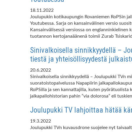
18.11.2022
Joulupukin kotikaupungin Rovaniemen RoPSin jalka
Youtubessa. Sarja on kansainvälinen versio suositu
Kansainvälisessä versiossa on englanninkielinen 
tuotannon kertojanaäänenä toimii Zurab Tsiskarid
Sinivalkoisella sinnikkyydellä –
tiestä ja yhteisöllisyydestä julkai
20.6.2022
Sinivalkoisella sinnikkyydellä – Joulupukki TVn m
suoratoistopalvelussa Napapiirin jalkapallokaupu
RoPSilla ja sen kannattajilla, kuten pyörätuolist
jalkapallohistorian pahin ”via dolorosa” eli tuski
Joulupukki TV lahjoittaa hätää kär
19.3.2022
Joulupukki TVn kuvausdrone suojelee nyt taivaal