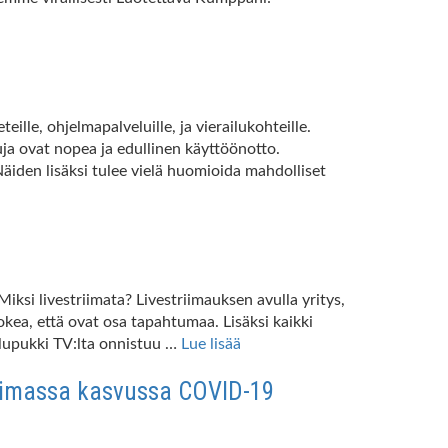
lle, ohjelmapalveluille, ja vierailukohteille.
uja ovat nopea ja edullinen käyttöönotto.
äiden lisäksi tulee vielä huomioida mahdolliset
ksi livestriimata? Livestriimauksen avulla yritys,
kea, että ovat osa tapahtumaa. Lisäksi kaikki
oulupukki TV:lta onnistuu …
Lue lisää
uimassa kasvussa COVID-19