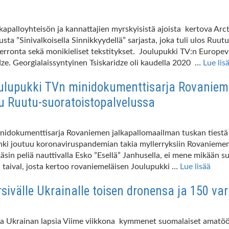
palloyhteisön ja kannattajien myrskyisistä ajoista kertova Arct
sta ”Sinivalkoisella Sinnikkyydellä” sarjasta, joka tuli ulos Ru
kerronta sekä monikieliset tekstitykset. Joulupukki TV:n Europe
ze. Georgialaissyntyinen Tsiskaridze oli kaudella 2020 …
Lue lis
 Joulupukki TVn minidokumenttisarja Rovanie
stu Ruutu-suoratoistopalvelussa
inidokumenttisarja Rovaniemen jalkapallomaailman tuskan tiestä j
nki joutuu koronaviruspandemian takia myllerryksiin Rovaniemen
a käsin peliä nauttivalla Esko ”Esellä” Janhusella, ei mene mikä
en taival, josta kertoo rovaniemeläisen Joulupukki …
Lue lisää
sivälle Ukrainalle toisen dronensa ja 150 var
ta Ukrainan lapsia Viime viikkona kymmenet suomalaiset amatöör