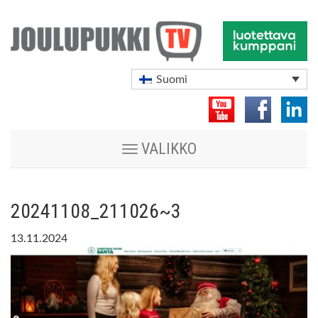
Suomi
Vaihda
VALIKKO
navigoinnin
tilaa
20241108_211026~3
13.11.2024