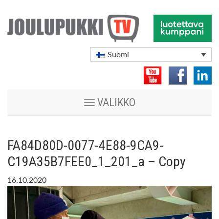
Suomi
Vaihda
VALIKKO
navigoinnin
tilaa
FA84D80D-0077-4E88-9CA9-
C19A35B7FEE0_1_201_a – Copy
16.10.2020