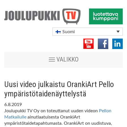
Suomi
Vaihda
VALIKKO
navigoinnin
tilaa
Uusi video julkaistu OrankiArt Pello
ympäristötaidenäyttelystä
6.8.2019
Joulupukki TV Oy on toteuttanut uuden videon
Pellon
Matkailulle
ainutlaatuisesta OrankiArt
ympäristötaidetapahtumasta.
OrankiArt on uudistuva,