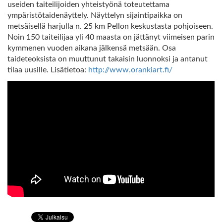
useiden taiteilijoiden yhteistyönä toteutettama
ympäristötaidenäyttely. Näyttelyn sijaintipaikka on
metsäisellä harjulla n. 25 km Pellon keskustasta pohjoiseen.
Noin 150 taiteilijaa yli 40 maasta on jättänyt viimeisen parin
kymmenen vuoden aikana jälkensä metsään. Osa
taideteoksista on muuttunut takaisin luonnoksi ja antanut
tilaa uusille. Lisätietoa:
http://www.orankiart.fi/