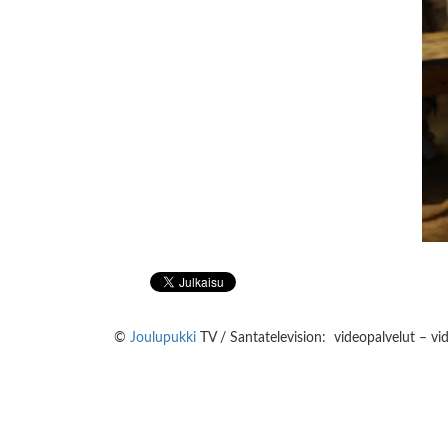
©
Joulupukki
TV / Santatelevision: videopalvelut – vi