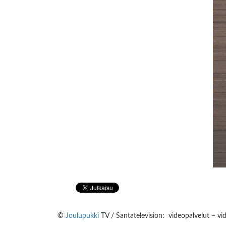
©
Joulupukki
TV / Santatelevision: videopalvelut – vi