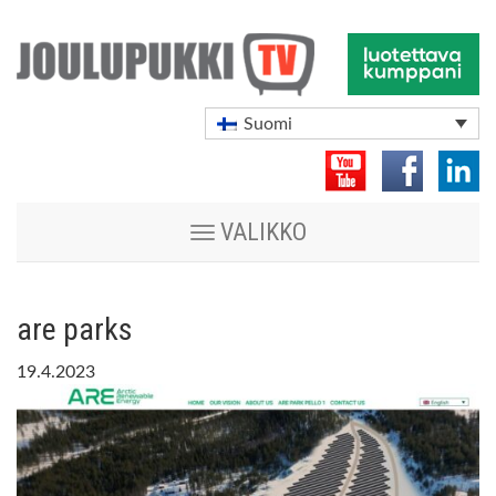
Suomi
Vaihda
VALIKKO
navigoinnin
tilaa
are parks
19.4.2023